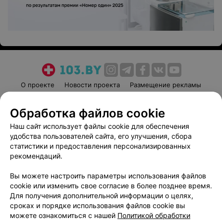
О проекте
Новости проекта
Размещение рекламы
Медицинский маркетинг
Публичный договор
Обработка файлов cookie
Пользовательское соглашение
Способы оплаты
Наш сайт использует файлы cookie для обеспечения
Вакансии
Партнеры
удобства пользователей сайта, его улучшения, сбора
Написать руководителю 103.by
статистики и предоставления персонализированных
Написать в поддержку
рекомендаций.
Персональные настройки cookie
Вы можете настроить параметры использования файлов
Обработка персональных данных
cookie или изменить свое согласие в более позднее время.
Для получения дополнительной информации о целях,
сроках и порядке использования файлов cookie вы
можете ознакомиться с нашей
Политикой обработки